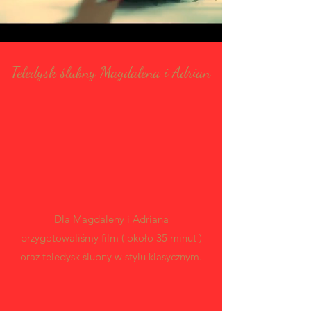
Teledysk ślubny Magdalena i Adrian
Dla Magdaleny i Adriana
przygotowaliśmy film ( około 35 minut )
oraz teledysk ślubny w stylu klasycznym.